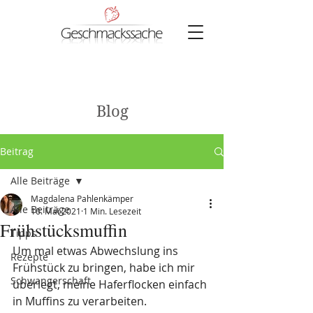
Blog
Beitrag
Alle Beiträge
Magdalena Pahlenkämper
Alle Beiträge
10. Mai 2021
1 Min. Lesezeit
Frühstücksmuffin
Tipps
Um mal etwas Abwechslung ins 
Rezepte
Frühstück zu bringen, habe ich mir 
Schwangerschaft
überlegt, meine Haferflocken einfach 
in Muffins zu verarbeiten.