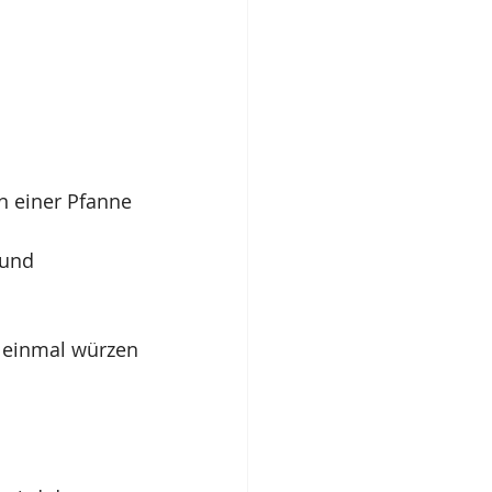
n einer Pfanne 
 und 
h einmal würzen