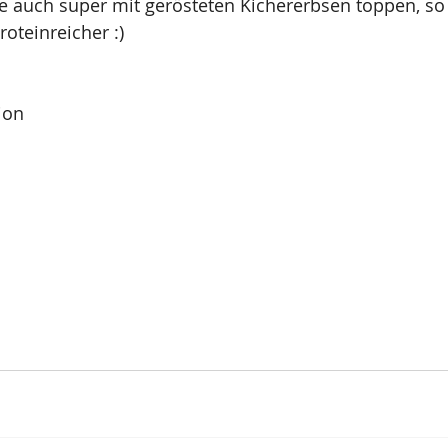
e auch super mit gerösteten Kichererbsen toppen, so
oteinreicher :)
ion