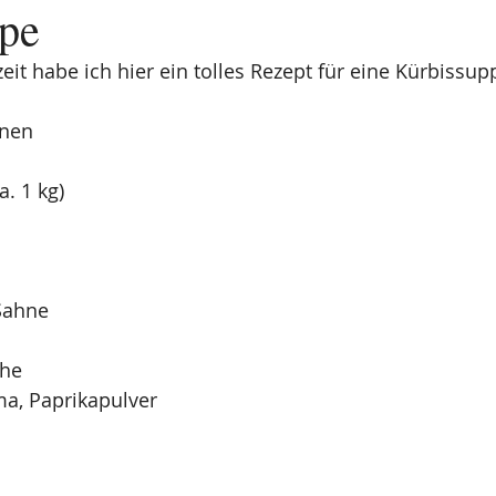
pe
eit habe ich hier ein tolles Rezept für eine Kürbissup
onen
. 1 kg)
 Sahne
he
ma, Paprikapulver 