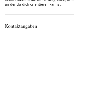
an der du dich orientieren kannst.
Kontaktangaben
+49 1590 6732374
geschmackssache.ernaehrung@gmail.co
m
Magdalena Pahlenkämper
Ernährungsberaterin
geschmackssache.ernaehrung@gmail.com
Mobil:
+49 1590 6732374