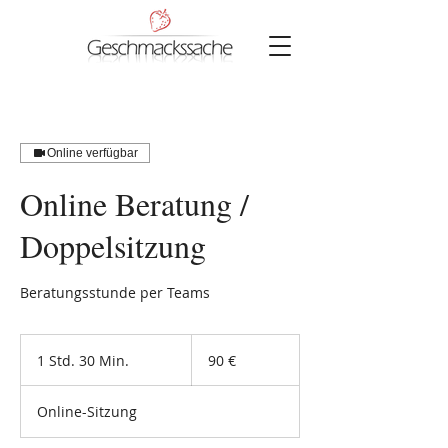
Online verfügbar
Online Beratung /
Doppelsitzung
Beratungsstunde per Teams
90
Euro
1 Std. 30 Min.
1
90 €
S
t
Online-Sitzung
d
3