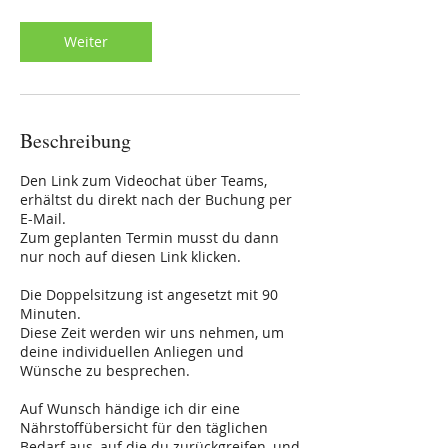
0
M
Weiter
i
n
.
Beschreibung
Den Link zum Videochat über Teams,
erhältst du direkt nach der Buchung per
E-Mail.
Zum geplanten Termin musst du dann
nur noch auf diesen Link klicken.
Die Doppelsitzung ist angesetzt mit 90
Minuten.
Diese Zeit werden wir uns nehmen, um
deine individuellen Anliegen und
Wünsche zu besprechen.
Auf Wunsch händige ich dir eine
Nährstoffübersicht für den täglichen
Bedarf aus, auf die du zurückgreifen, und