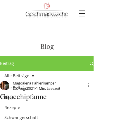
Blog
Beitrag
Alle Beiträge
Magdalena Pahlenkämper
Alle Beiträge
25. Aug. 2021
1 Min. Lesezeit
Gnocchipfanne
Tipps
Rezepte
Schwangerschaft