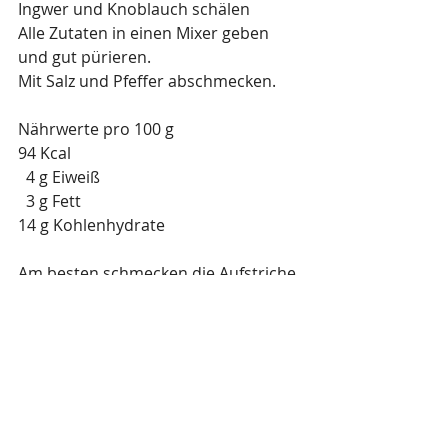
Ingwer und Knoblauch schälen
Alle Zutaten in einen Mixer geben 
und gut pürieren.
Mit Salz und Pfeffer abschmecken.
Nährwerte pro 100 g
94 Kcal
  4 g Eiweiß
  3 g Fett
14 g Kohlenhydrate
Am besten schmecken die Aufstriche 
wenn sie noch über Nacht im 
Kühlschrank waren und gut 
durchziehen konnten. :)
Rezepte