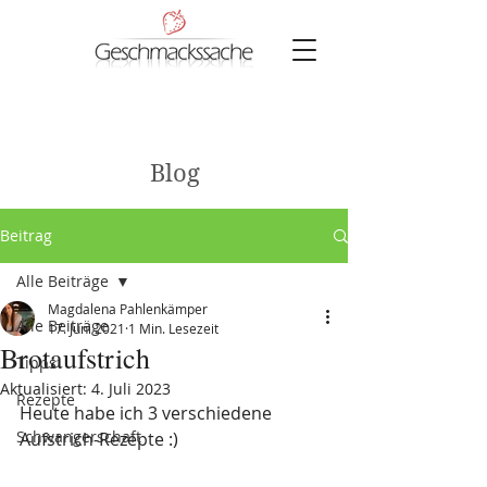
Blog
Beitrag
Alle Beiträge
Magdalena Pahlenkämper
Alle Beiträge
17. Juni 2021
1 Min. Lesezeit
Brotaufstrich
Tipps
Aktualisiert:
4. Juli 2023
Rezepte
Heute habe ich 3 verschiedene 
Schwangerschaft
Aufstrich-Rezepte :)