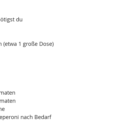
ötigst du
 (etwa 1 große Dose)
 
omaten
omaten
he
Peperoni nach Bedarf