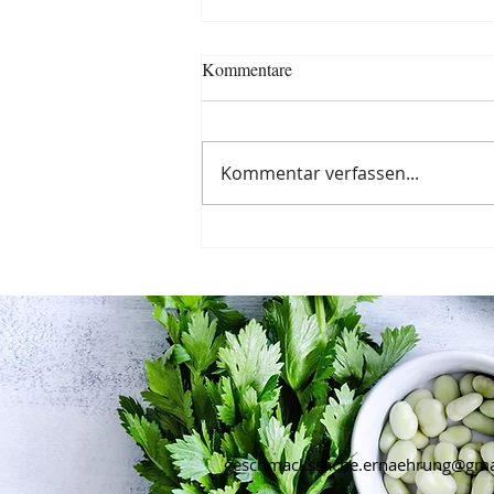
Kommentare
Kommentar verfassen...
Baked Pumpkin Oats
geschmackssache.ernaehrung@gma