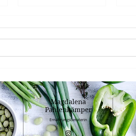
Focaccia
Vega
Magdalena
Pahlenkämper
Ernährungsberaterin
il.com