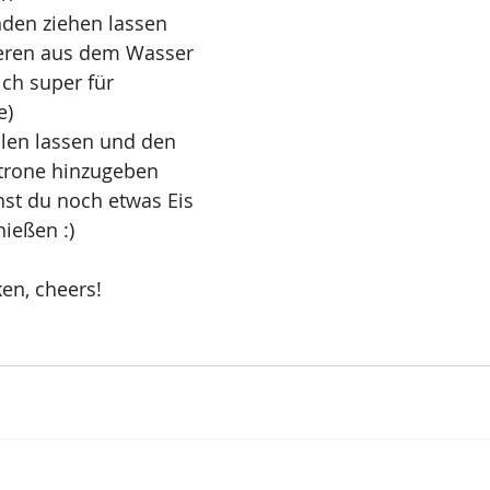
nden ziehen lassen
eren aus dem Wasser 
ich super für 
e)
len lassen und den 
itrone hinzugeben
st du noch etwas Eis 
ießen :)
en, cheers! 