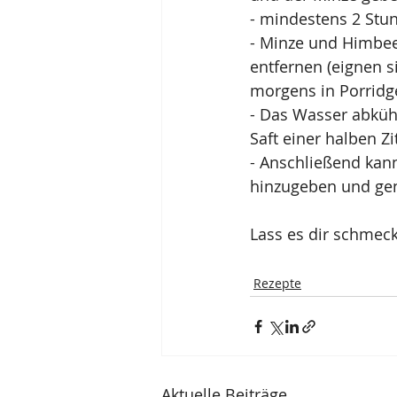
- mindestens 2 Stu
- Minze und Himbe
entfernen (eignen s
morgens in Porridg
- Das Wasser abküh
Saft einer halben Z
- Anschließend kann
hinzugeben und gen
Lass es dir schmeck
Rezepte
Aktuelle Beiträge