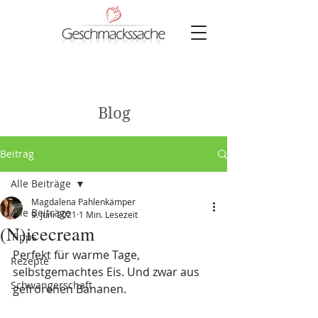
Blog
Beitrag
Alle Beiträge
Magdalena Pahlenkämper
Alle Beiträge
9. Juni 2021
1 Min. Lesezeit
(N)icecream
Tipps
Perfekt für warme Tage, 
Rezepte
selbstgemachtes Eis. Und zwar aus 
Schwangerschaft
gefrorenen Bananen.