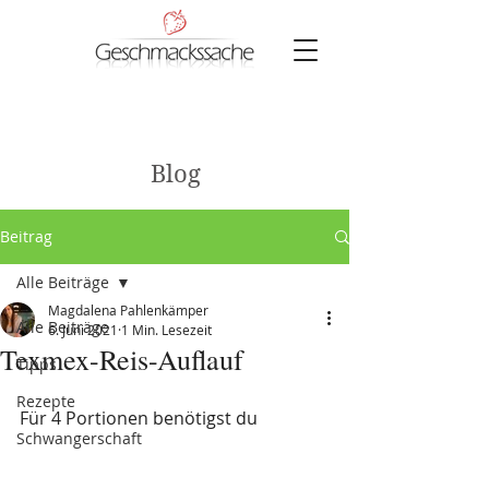
Blog
Beitrag
Alle Beiträge
Magdalena Pahlenkämper
Alle Beiträge
6. Juni 2021
1 Min. Lesezeit
Texmex-Reis-Auflauf
Tipps
Rezepte
Für 4 Portionen benötigst du
Schwangerschaft