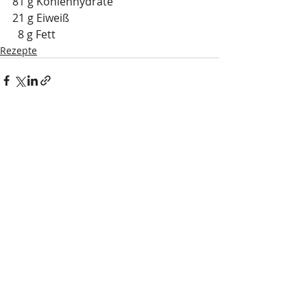
81 g Kohlenhydrate
21 g Eiweiß
  8 g Fett
Rezepte
Aktuelle Beiträge
Alle ansehen