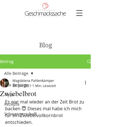
Blog
Beitrag
Alle Beiträge
Magdalena Pahlenkämper
Alle Beiträge
30. Juli 2021
1 Min. Lesezeit
Zwiebelbrot
Tipps
Es war mal wieder an der Zeit Brot zu 
Rezepte
backen 😇 Dieses mal habe ich mich 
Schwangerschaft
für ein Zwiebelvollkornbrot 
entschieden.